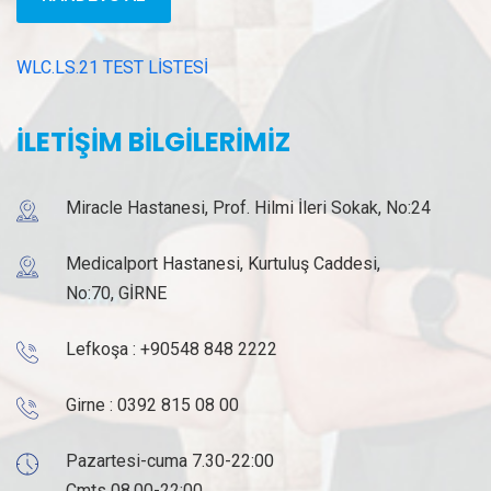
WLC.LS.21 TEST LİSTESİ
İLETİŞİM BİLGİLERİMİZ
Miracle Hastanesi, Prof. Hilmi İleri Sokak, No:24
Medicalport Hastanesi, Kurtuluş Caddesi,
No:70, GİRNE
Lefkoşa :
+90548 848 2222
Girne :
0392 815 08 00
Pazartesi-cuma 7.30-22:00
Cmts 08.00-22:00