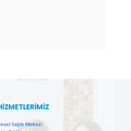
HİZMETLERİMİZ
insel Sağlık Merkezi