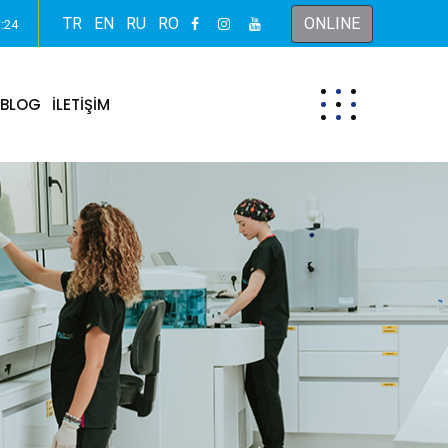
TR
EN
RU
RO
ONLINE
o:24
BLOG
İLETİŞİM