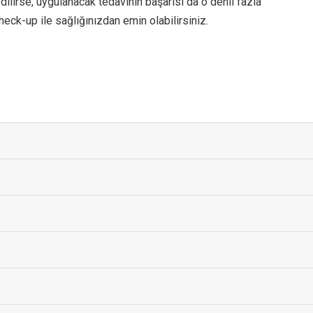
lirse, uygulanacak tedavinin başarısı da o denli fazla
heck-up ile sağlığınızdan emin olabilirsiniz.