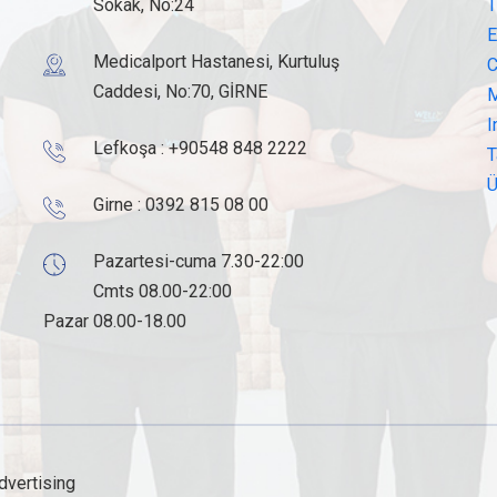
Sokak, No:24
T
E
Medicalport Hastanesi, Kurtuluş
C
Caddesi, No:70, GİRNE
M
I
Lefkoşa :
+90548 848 2222
T
Ü
Girne :
0392 815 08 00
Pazartesi-cuma 7.30-22:00
Cmts 08.00-22:00
Pazar 08.00-18.00
vertising