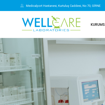
Medicalport Hastanesi, Kurtuluş Caddesi, No:70, GİRNE
KURUMS