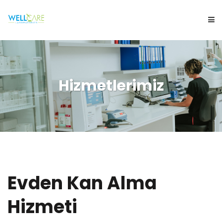
KURUMSAL
Hizmetlerimiz
HİZMETLERİMİZ
BİLMENİZ GEREKENLER
ONLINE İŞLEMLER
BLOG
Evden Kan Alma
Hizmeti
İLETİŞİM