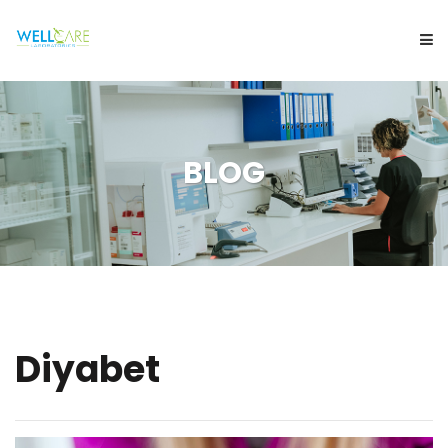
KURUMSAL
BLOG
HİZMETLERİMİZ
BİLMENİZ GEREKENLER
ONLINE İŞLEMLER
BLOG
Diyabet
İLETİŞİM