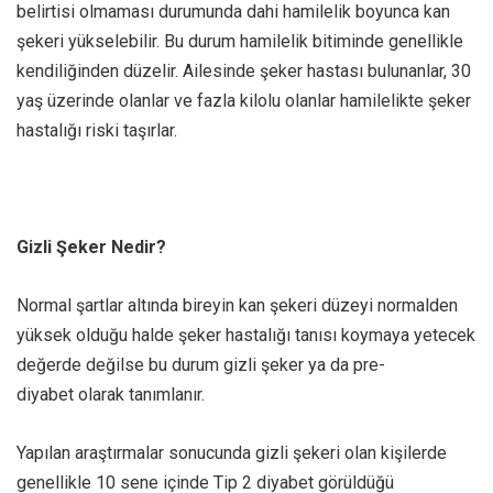
belirtisi olmaması durumunda dahi hamilelik boyunca kan
şekeri yükselebilir. Bu durum hamilelik bitiminde genellikle
kendiliğinden düzelir. Ailesinde şeker hastası bulunanlar, 30
yaş üzerinde olanlar ve fazla kilolu olanlar hamilelikte şeker
hastalığı riski taşırlar.
Gizli Şeker Nedir?
Normal şartlar altında bireyin kan şekeri düzeyi normalden
yüksek olduğu halde şeker hastalığı tanısı koymaya yetecek
değerde değilse bu durum gizli şeker ya da pre-
diyabet olarak tanımlanır.
Yapılan araştırmalar sonucunda gizli şekeri olan kişilerde
genellikle 10 sene içinde Tip 2 diyabet görüldüğü