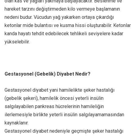
olan kas ve yağları yakmaya başlayacaktır. Beslenme ve
hareket tarzını değiştirmeden kilo vermeye başlamanın
nedeni budur. Vücudun yağ yakarken ortaya çıkardığı
ketonlar mide bulantısı ve kusma hissi oluşturabilir. Ketonlar
kanda hayatı tehdit edebilecek tehlikeli seviyelere kadar
yükselebilir.
Gestasyonel (Gebelik) Diyabet Nedir?
Gestasyonel diyabet yani hamilelikte şeker hastalığı
(gebelik şekeri), hamilelik öncesi yeterli insülin
salgılayabilen pankreas hücrelerinin hamileliğin
ilerlemesiyle birlikte yeterli insülin salgılayamamasından
kaynaklanır.
Gestasyonel diyabet nedeniyle geçmişte şeker hastalığı