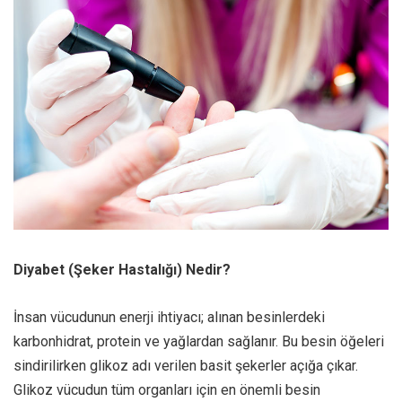
Diyabet (Şeker Hastalığı) Nedir?
İnsan vücudunun enerji ihtiyacı; alınan besinlerdeki
karbonhidrat, protein ve yağlardan sağlanır. Bu besin öğeleri
sindirilirken glikoz adı verilen basit şekerler açığa çıkar.
Glikoz vücudun tüm organları için en önemli besin