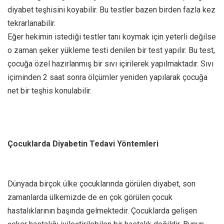
diyabet teşhisini koyabilir. Bu testler bazen birden fazla kez
tekrarlanabilir.
Eğer hekimin istediği testler tanı koymak için yeterli değilse
o zaman şeker yükleme testi denilen bir test yapılır. Bu test,
çocuğa özel hazırlanmış bir sıvı içirilerek yapılmaktadır. Sıvı
içiminden 2 saat sonra ölçümler yeniden yapılarak çocuğa
net bir teşhis konulabilir.
Çocuklarda Diyabetin Tedavi Yöntemleri
Dünyada birçok ülke çocuklarında görülen diyabet, son
zamanlarda ülkemizde de en çok görülen çocuk
hastalıklarının başında gelmektedir. Çocuklarda gelişen