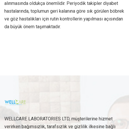
alınmasında oldukça önemlidir. Periyodik takipler diyabet
hastalarında, toplumun geri kalanına göre sık görülen böbrek
ve göz hastalıkları için rutin kontrollerin yapılması açısından
da büyük önem taşımaktadır.
WELLCARE LABORATORIES LTD, müşterilerine hizmet
verirken bağımsızlık, tarafsızlık ve gizlilik ilkesine bağlı