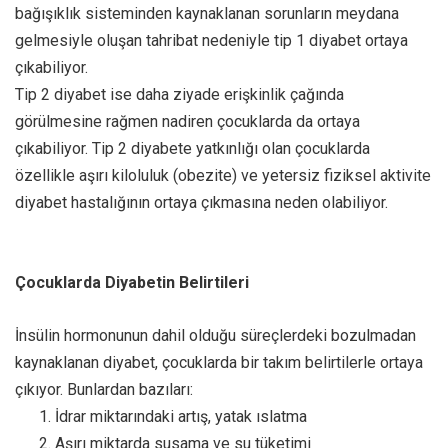
bağışıklık sisteminden kaynaklanan sorunların meydana
gelmesiyle oluşan tahribat nedeniyle tip 1 diyabet ortaya
çıkabiliyor.
Tip 2 diyabet ise daha ziyade erişkinlik çağında
görülmesine rağmen nadiren çocuklarda da ortaya
çıkabiliyor. Tip 2 diyabete yatkınlığı olan çocuklarda
özellikle aşırı kiloluluk (obezite) ve yetersiz fiziksel aktivite
diyabet hastalığının ortaya çıkmasına neden olabiliyor.
Çocuklarda Diyabetin Belirtileri
İnsülin hormonunun dahil olduğu süreçlerdeki bozulmadan
kaynaklanan diyabet, çocuklarda bir takım belirtilerle ortaya
çıkıyor. Bunlardan bazıları:
İdrar miktarındaki artış, yatak ıslatma
Aşırı miktarda susama ve su tüketimi