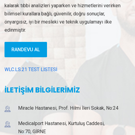
kalarak tıbbi analizleri yaparken ve hizmetlerini verirken
bilimsel kurallara bağlı, güvenilir, doğru sonuçlar,
önyargısız, iyi bir mesleki ve teknik uygulamayı ilke
edinmiştir.
RANDEVU AL
WLC.LS.21 TEST LİSTESİ
İLETİŞİM BİLGİLERİMİZ
Miracle Hastanesi, Prof. Hilmi İleri Sokak, No:24
Medicalport Hastanesi, Kurtuluş Caddesi,
No:70, GİRNE