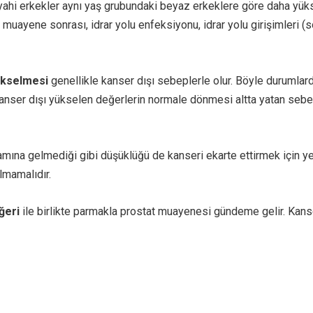
Siyahi erkekler aynı yaş grubundaki beyaz erkeklere göre daha yük
tal muayene sonrası, idrar yolu enfeksiyonu, idrar yolu girişimleri
kselmesi
genellikle kanser dışı sebeplerle olur. Böyle durumla
anser dışı yükselen değerlerin normale dönmesi altta yatan seb
mına gelmediği gibi düşüklüğü de kanseri ekarte ettirmek için yete
lmamalıdır.
ğeri
ile birlikte parmakla prostat muayenesi gündeme gelir. Kans