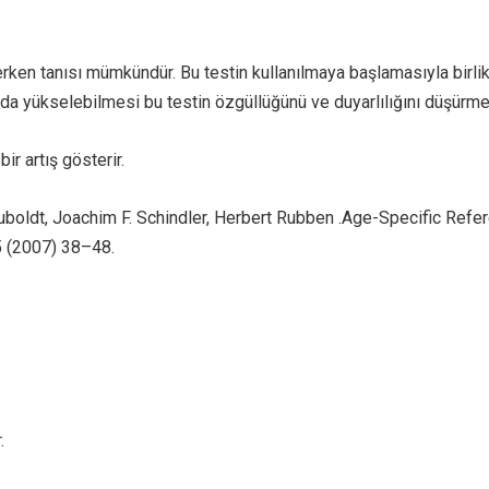
 erken tanısı mümkündür. Bu testin kullanılmaya başlamasıyla birli
da yükselebilmesi bu testin özgüllüğünü ve duyarlılığını düşürme
ir artış gösterir.
uboldt, Joachim F. Schindler, Herbert Rubben .Age-Specific Refe
5 (2007) 38–48.
.