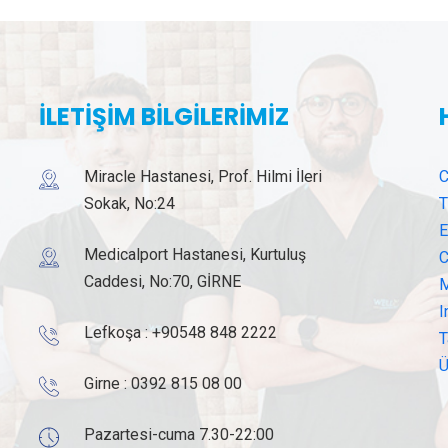
İLETİŞİM BİLGİLERİMİZ
Miracle Hastanesi, Prof. Hilmi İleri
C
Sokak, No:24
T
E
Medicalport Hastanesi, Kurtuluş
C
Caddesi, No:70, GİRNE
M
I
Lefkoşa :
+90548 848 2222
T
Ü
Girne :
0392 815 08 00
Pazartesi-cuma 7.30-22:00