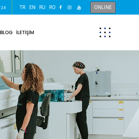
TR
EN
RU
RO
ONLINE
o:24
BLOG
İLETİŞİM