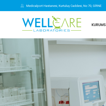
Medicalport Hastanesi, Kurtuluş Caddesi, No:70, GİRNE
KURUMS