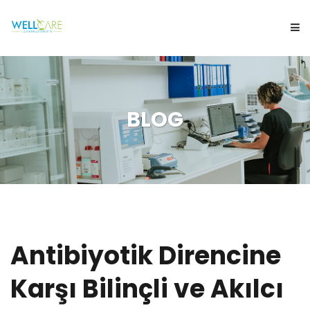
KURUMSAL
BLOG
HİZMETLERİMİZ
BİLMENİZ GEREKENLER
ONLINE İŞLEMLER
BLOG
Antibiyotik Direncine
Karşı Bilinçli ve Akılcı
İLETİŞİM